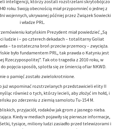
eli inteligencji, którzy zostali rozstrzelani skrytobójczo
940 roku. Swoją obecnością miał przypomnieć o jednej z
dni wojennych, ukrywanej później przez Związek Sowiecki
i władze PRL.
zemówieniu katyńskim Prezydent miał powiedzieć „Są
ci ludzie i – po czterech dekadach – totalitarny Goliat
wda – ta ostateczna broń przeciw przemocy – zwycięża.
ńskie było fundamentem PRL, tak prawda o Katyniu jest
 Rzeczypospolitej”. Tak oto tragedia z 2010 roku, w
do pojęcia sposób, splotła się ze śmiercią ofiar NKWD.
nie o pamięć zostało zwielokrotnione.
b już wspominać rozstrzelanych przedstawicieli elity II
yśląc również o tych, którzy lecieli, aby złożyć im hołd, i
eńsku po zderzeniu z ziemią samolotu Tu-154 M.
bliskich, przyjaciół, rodaków jak grom z jasnego nieba.
ająca. Kiedy w mediach pojawiły się pierwsze informacje,
etki, tysiące, miliony ludzi zasiadło przed telewizorami i