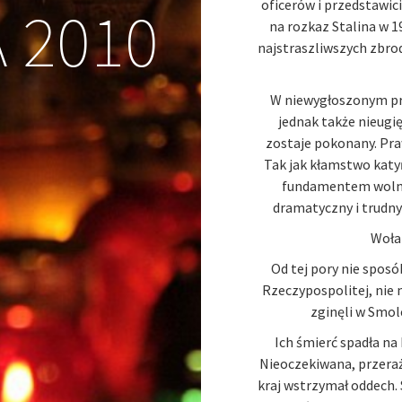
 2010
oficerów i przedstawici
na rozkaz Stalina w 1
najstraszliwszych zbro
W niewygłoszonym pr
jednak także nieugię
zostaje pokonany. Pra
Tak jak kłamstwo katy
fundamentem wolnej
dramatyczny i trudny 
Woła
Od tej pory nie sposó
Rzeczypospolitej, nie m
zginęli w Smol
Ich śmierć spadła na 
Nieoczekiwana, przeraż
kraj wstrzymał oddech. S