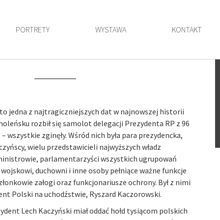
PORTRETY
WYSTAWA
KONTAKT
to jedna z najtragiczniejszych dat w najnowszej historii
moleńsku rozbił się samolot delegacji Prezydenta RP z 96
– wszystkie zginęły. Wśród nich była para prezydencka,
czyńscy, wielu przedstawicieli najwyższych władz
ministrowie, parlamentarzyści wszystkich ugrupowań
wojskowi, duchowni i inne osoby pełniące ważne funkcje
złonkowie załogi oraz funkcjonariusze ochrony. Był z nimi
ent Polski na uchodźstwie, Ryszard Kaczorowski.
ezydent Lech Kaczyński miał oddać hołd tysiącom polskich